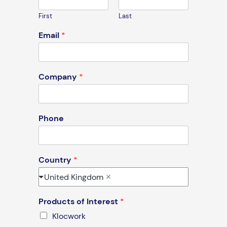
First
Last
Email
*
Company
*
Phone
Country
*
United Kingdom
Products of Interest
*
Klocwork